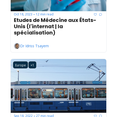
Oct 18, 2023
12 min read
•
Etudes de Médecine aux États-
Unis (l'internat | la 
spécialisation)
Dr Idriss Tsayem
Europe
+1
Sep 18, 2022
27 min read
•