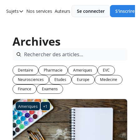
Sujets
Nos services
Auteurs
Se connecter
S'inscrire
Sujets
Asie
Archives
Europe
Afrique
Ameriques
Dentaire
Pharmacie
Ameriques
EVC
Neurosciences
Etudes
Europe
Medecine
Finance
Examens
Ameriques
+1