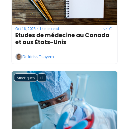
Oct 18, 2023
14 min read
•
Etudes de médecine au Canada 
et aux États-Unis
Dr Idriss Tsayem
Ameriques
+1