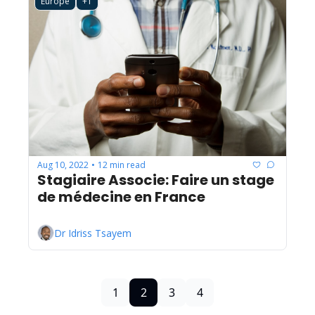
Europe
+1
Aug 10, 2022
12 min read
•
Stagiaire Associe: Faire un stage 
de médecine en France
Dr Idriss Tsayem
1
2
3
4