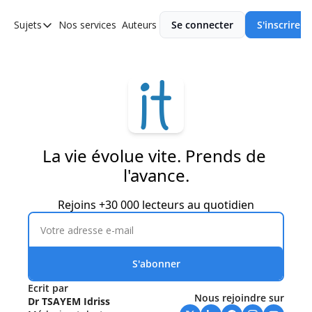
Sujets
Nos services
Auteurs
Se connecter
S'inscrire
Sujets
Asie
Europe
Afrique
Ameriques
La vie évolue vite. Prends de 
l'avance.
Rejoins +30 000 lecteurs au quotidien
S'abonner
Ecrit par
Nous rejoindre sur
Dr TSAYEM Idriss