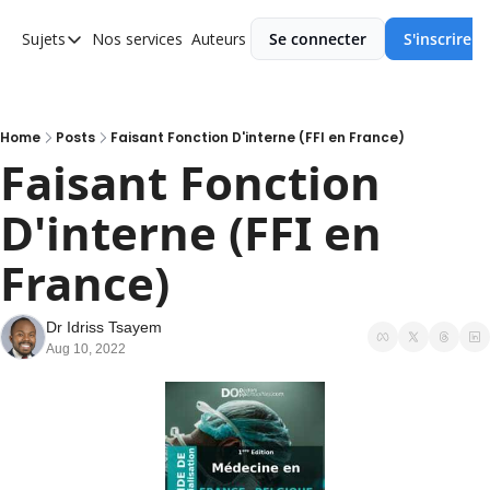
Sujets
Nos services
Auteurs
Se connecter
S'inscrire
Sujets
Asie
Europe
Home
Posts
Faisant Fonction D'interne (FFI en France)
Faisant Fonction 
Afrique
D'interne (FFI en 
Ameriques
France)
Dr Idriss Tsayem
Aug 10, 2022