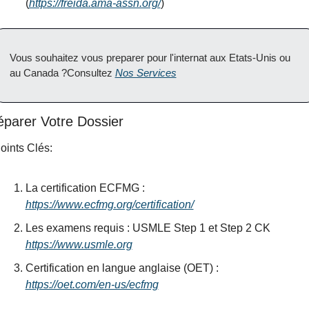
(
https://freida.ama-assn.org/
)
Vous souhaitez vous preparer pour l'internat aux Etats-Unis ou 
au Canada ?Consultez 
Nos Services
éparer Votre Dossier
oints Clés:
La certification ECFMG : 
https://www.ecfmg.org/certification/
Les examens requis : USMLE Step 1 et Step 2 CK 
https://www.usmle.org
Certification en langue anglaise (OET) : 
https://oet.com/en-us/ecfmg