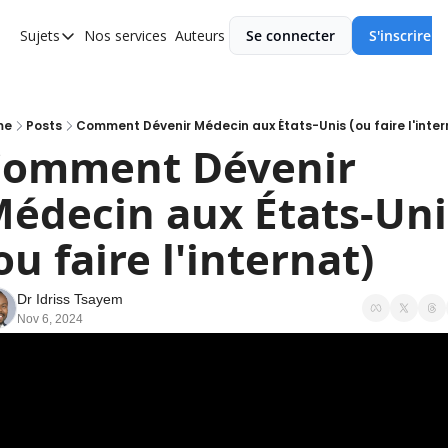
Sujets
Nos services
Auteurs
Se connecter
S'inscrire
Sujets
Asie
Europe
me
Posts
Comment Dévenir Médecin aux États-Unis (ou faire l'inte
omment Dévenir 
Afrique
édecin aux États-Unis
Ameriques
ou faire l'internat)
Dr Idriss Tsayem
Nov 6, 2024