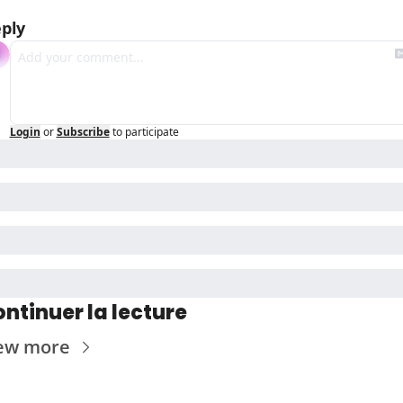
ply
Login
or
Subscribe
to participate
ntinuer la lecture
ew more