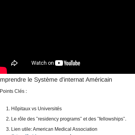
mprendre le Système d'internat Américain
 Points Clés : 
Hôpitaux vs Universités
Le rôle des "residency programs" et des "fellowships".
Lien utile: American Medical Association 