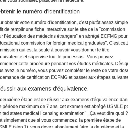
uel vous souhaitez pratiquer la médecine.
btenir le numéro d'identification
r obtenir votre numéro d'identification, c'est plutôt assez simple. 
fit de remplir une fiche interactive sur le site de la "commission 
ur l’éducation des médecins étrangers" en abrégé ECFMG pour 
ucational commission for foreign medical graduates". C'est cett
mission qui est la seule à pouvoir vous donner le titre 
quivalence et supervise tout le processus.  Vous pouvez 
mmencer cette procédure pendant vos études médicales. Dès qu
s avez le numéro, vous pouvez compléter le reste de votre doss
 demande de certification ECFMG et passer aux étapes suivant
Réussir aux examens d'équivalence.
 deuxième étape est de réussir aux examens d'équivalence dans
e période maximum de 7 ans; cet examen est abrégé USMLE po
ited states medical licensing examination" . Ça veut dire quoi ? 
ut simplement que si vous commencez  la première étape de 
SMLE (step 1), vous devez absolument faire la deuxième et la 