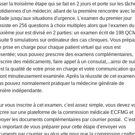
ser la troisième étape qui se fait en 2 jours et porte sur les tâche
tidiennes d'un médecin; allant de la première rencontre avec le 
ade jusqu'aux situations d'urgence. L'examen du premier jour 
siste en 256 questions à choix multiples alors que l'examen du 
xième jour est divisé en 2 parties: un examen écrit de 198 QCM 
uite 9 simulations sur ordinateur des cas cliniques. Vous prépar
 prise en charge pour chaque patient virtuel qui vous est 
ésentée; vous pouvez prescrire des examens complémentaires, 
scrire des médicaments, faire appel à un consulat,...ainsi de suit
st la qualité de votre prise en charge et votre communication qui
ont minutieusement examinée. Après la réussite de cet examen,
us pouvez normalement pratiquer la médecine générale de 
nière indépendante.
r vous inscrire à cet examen, c'est assez simple, vous devez vo
scrire sur une plateforme de la commission médicale ECFMG et 
oyer les documents complémentaires par courrier postal.  C'est 
s important de vous préparer pour cette étape d'envoyer vos 
uments par courrier au plus vite pour que la commission confir