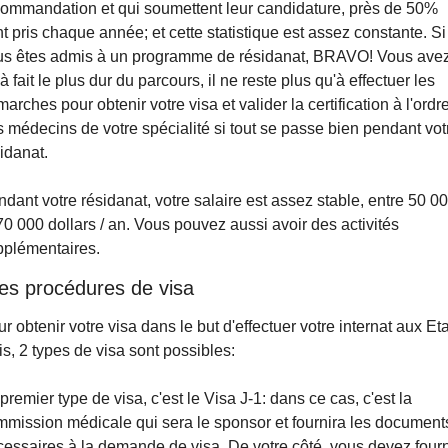
ommandation et qui soumettent leur candidature, près de 50% 
t pris chaque année; et cette statistique est assez constante. Si 
us êtes admis à un programme de résidanat, BRAVO! Vous avez
à fait le plus dur du parcours, il ne reste plus qu'à effectuer les 
arches pour obtenir votre visa et valider la certification à l'ordre
 médecins de votre spécialité si tout se passe bien pendant votr
idanat.
dant votre résidanat, votre salaire est assez stable, entre 50 00
70 000 dollars / an. Vous pouvez aussi avoir des activités 
pplémentaires.
es procédures de visa
r obtenir votre visa dans le but d'effectuer votre internat aux Eta
s, 2 types de visa sont possibles:
premier type de visa, c'est le Visa J-1: dans ce cas, c'est la 
mission médicale qui sera le sponsor et fournira les documents
essaires à la demande de visa. De votre côté, vous devez fourni