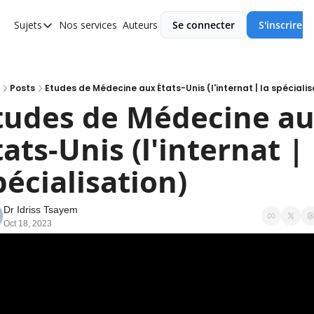
Sujets
Nos services
Auteurs
Se connecter
S'inscrire
Sujets
Asie
Europe
Posts
Etudes de Médecine aux États-Unis (l'internat | la spéciali
tudes de Médecine au
Afrique
tats-Unis (l'internat | l
Ameriques
pécialisation)
Dr Idriss Tsayem
Oct 18, 2023