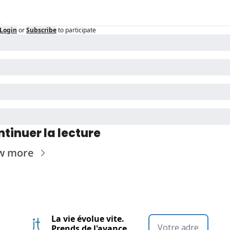
Login
or
Subscribe
to participate
tinuer la lecture
w more
La vie évolue vite. 
Prends de l'avance.