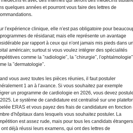
 médecins et avec des internes qui seront des médecins titulaire
s quelques années et pourront vous faire des lettres de 
commandations.
r l'expérience clinique, elle n'est pas obligatoire pour beaucoup
programmes de résidanat; mais elle représente un avantage 
sidérable par rapport à ceux qui n'ont jamais mis pieds dans un
ital américain; surtout si vous voulez intégrer des spécialités 
pétitives comme la "radiologie", la "chirurgie", l'ophtalmologie"
me la "dermatologie".
nd vous avez toutes les pièces réunies, il faut postuler 
éralement 1 an à l'avance. Si vous souhaitez par exemple 
égrer un programme de cardiologie en 2026, vous devez postule
2025. Le système de candidature est centralisé sur une platefor
elée ERAS et vous payez des frais de candidature en fonction 
bre d'hôpitaux dans lesquels vous souhaitez postuler. La 
pétition est assez rude, mais pour tous les candidats étrangers 
 ont déjà réussi leurs examens, qui ont des lettres de 