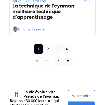
Apr 26, 2024
6 min read
•
La technique de Feynman: 
meilleure technique 
d'apprentissage
Dr Idriss Tsayem
1
2
3
4
La vie évolue vite. 
Prends de l'avance.
Rejoins +30 000 lecteurs qui 