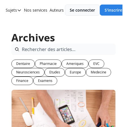
Sujets
Nos services
Auteurs
Se connecter
S'inscrire
Sujets
Asie
Archives
Europe
Afrique
Ameriques
Dentaire
Pharmacie
Ameriques
EVC
Neurosciences
Etudes
Europe
Medecine
Finance
Examens